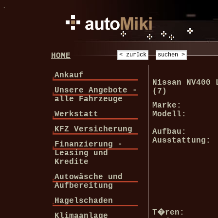
.
HOME
Ankauf
Nissan NV400 
Unsere Angebote -
(7)
alle Fahrzeuge
Marke:
Werkstatt
Modell:
KFZ Versicherung
Aufbau:
Ausstattung:
Finanzierung -
Leasing und
Kredite
Autowäsche und
Aufbereitung
Hagelschaden
T�ren:
Klimaanlage