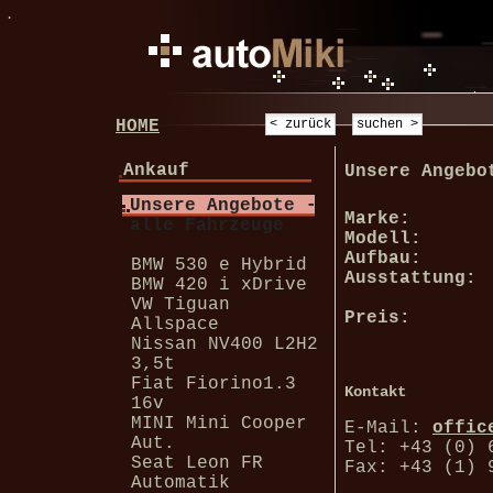
.
HOME
Ankauf
Unsere Angebo
Unsere Angebote -
Marke:
alle Fahrzeuge
Modell:
Aufbau:
BMW 530 e Hybrid
Ausstattung:
BMW 420 i xDrive
VW Tiguan
Preis:
Allspace
Nissan NV400 L2H2
3,5t
Fiat Fiorino1.3
Kontakt
16v
MINI Mini Cooper
E-Mail:
offic
Aut.
Tel: +43 (0) 
Seat Leon FR
Fax: +43 (1) 
Automatik