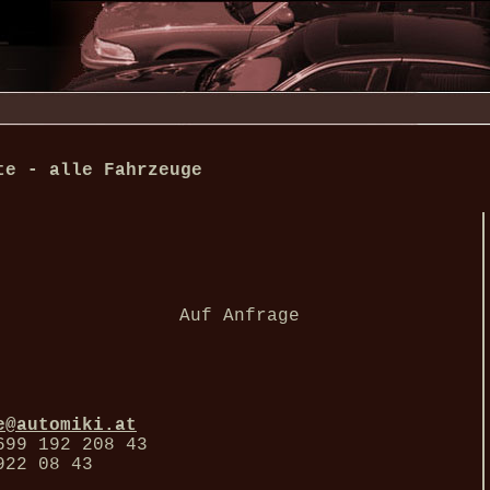
te - alle Fahrzeuge
Auf Anfrage
e@automiki.at
699 192 208 43
922 08 43